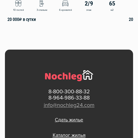
2/9
65
этаж
м2
10 гостей
3 спальни
6 кроватей
9 
20 000
₽
в сутки
20 0
8-800-300-88-32
8-964-986-33-88
info@nochleg24.com
Сдать жилье
Каталог жилья